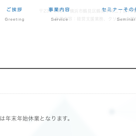
ご挨拶
事業内容
セミナーその
〒230-0051
横浜市鶴見区鶴見中央二丁目13番
事業内容：
経営支援業務、クリニック開
Greeting
Service
Seminar
水）は年末年始休業となります。
。